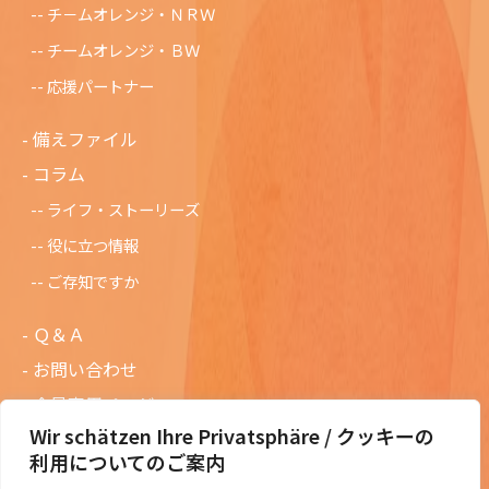
チ－ムオレンジ・ＮＲＷ
チームオレンジ・ＢＷ
応援パートナー
備えファイル
コラム
ライフ・ストーリーズ
役に立つ情報
ご存知ですか
Ｑ＆Ａ
お問い合わせ
会員専用ページ
Wir schätzen Ihre Privatsphäre / クッキーの
ニュースレターバックナンバー
利用についてのご案内
過去の講演資料