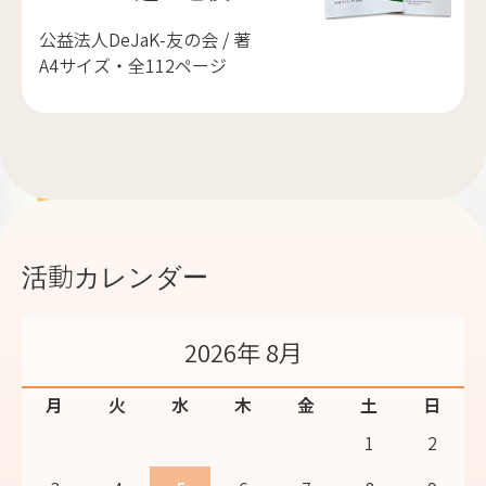
公益法人DeJaK-友の会 / 著
A4サイズ・全112ページ
活動カレンダー
2026年 8月
月
火
水
木
金
土
日
1
2