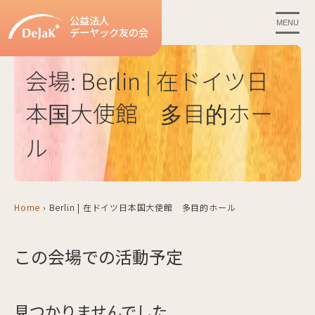
公益法人
MENU
デーヤック友の会
会場:
Berlin | 在ドイツ日
本国大使館 多目的ホー
ル
Home
›
Berlin | 在ドイツ日本国大使館 多目的ホール
この会場での活動予定
見つかりませんでした