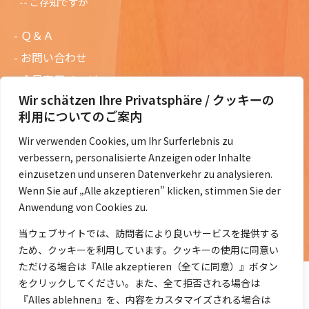
ご存知ですか
Ｑ＆Ａ
お問い合わせ
会員専用ページ
Wir schätzen Ihre Privatsphäre / クッキーの
ニュースレターバックナンバー
利用についてのご案内
過去の講演資料
Wir verwenden Cookies, um Ihr Surferlebnis zu
総会議事録
verbessern, personalisierte Anzeigen oder Inhalte
定款・会費規定など
einzusetzen und unseren Datenverkehr zu analysieren.
Wenn Sie auf „Alle akzeptieren" klicken, stimmen Sie der
コラムの紹介
Anwendung von Cookies zu.
コラム一覧
当ウェブサイトでは、訪問者により良いサービスを提供する
ため、クッキーを利用しています。クッキーの使用に同意い
ただける場合は『Alle akzeptieren（全てに同意）』ボタン
をクリックしてください。また、全て拒否される場合は
『Alles ablehnen』を、内容をカスタマイズされる場合は