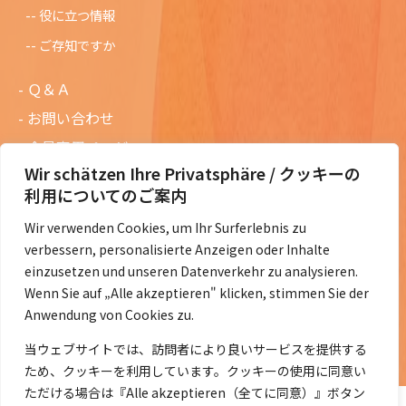
役に立つ情報
ご存知ですか
Ｑ＆Ａ
お問い合わせ
会員専用ページ
Wir schätzen Ihre Privatsphäre / クッキーの
ニュースレターバックナンバー
利用についてのご案内
過去の講演資料
Wir verwenden Cookies, um Ihr Surferlebnis zu
総会議事録
verbessern, personalisierte Anzeigen oder Inhalte
定款・会費規定など
einzusetzen und unseren Datenverkehr zu analysieren.
Wenn Sie auf „Alle akzeptieren" klicken, stimmen Sie der
コラムの紹介
Anwendung von Cookies zu.
コラム一覧
当ウェブサイトでは、訪問者により良いサービスを提供する
ため、クッキーを利用しています。クッキーの使用に同意い
ただける場合は『Alle akzeptieren（全てに同意）』ボタン