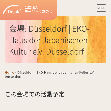
公益法人
MENU
デーヤック友の会
会場:
Düsseldorf | EKO-
Haus der Japanischen
Kultur e.V. Düsseldorf
Home
›
Düsseldorf | EKO-Haus der Japanischen Kultur e.V.
Düsseldorf
この会場での活動予定