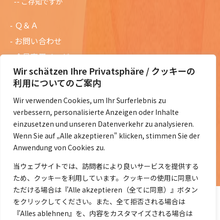
ご存知ですか
Ｑ＆Ａ
お問い合わせ
会員専用ページ
Wir schätzen Ihre Privatsphäre / クッキーの
ニュースレターバックナンバー
利用についてのご案内
過去の講演資料
Wir verwenden Cookies, um Ihr Surferlebnis zu
総会議事録
verbessern, personalisierte Anzeigen oder Inhalte
定款・会費規定など
einzusetzen und unseren Datenverkehr zu analysieren.
Wenn Sie auf „Alle akzeptieren" klicken, stimmen Sie der
コラムの紹介
Anwendung von Cookies zu.
コラム一覧
当ウェブサイトでは、訪問者により良いサービスを提供する
ため、クッキーを利用しています。クッキーの使用に同意い
ただける場合は『Alle akzeptieren（全てに同意）』ボタン
をクリックしてください。また、全て拒否される場合は
『Alles ablehnen』を、内容をカスタマイズされる場合は