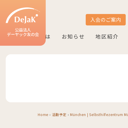
入会のご案内
サイト内検索
公益法人
デーヤック友の会
DeJaK友の会とは
お知らせ
地区紹介
DeJaK-友の会とは
入会のご案内
活動紹介
デーヤック発行冊子のご案内
設立10周年記念（2022）
お知らせ一覧
活動報告一覧
活動予定一覧
地区一覧
ベルリン
ニーダーザク
ノルトライン
ヘッセン＆R
バーデン＝ヴ
バイエルン
Home
›
活動予定
›
München | Selbsthilfezentrum 