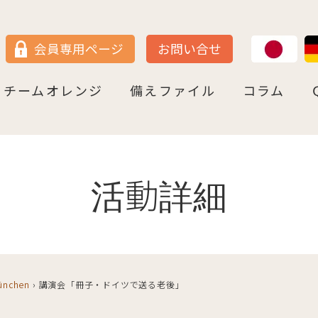
JP
DE
会員専用ページ
お問い合せ
チームオレンジ
備えファイル
コラム
セン
＝ヴェストファーレン
P
ュルテンベルク
チームオレンジ・ドイツとは
チームオレンジ・ベルリン州
チームオレンジ・ニ－ダ－ザクセン州
チームオレンジ・ＮＲＷ州
チームオレンジ・ヘッセン＆ＲＰ州
チームオレンジ・ＢＷ州
チームオレンジ・バイエルン州
チームオレンジ・ドイツ 応援パートナー
コラム一覧
認知症への理解を深める
神田先生と学ぶ日本の法律事情
鍼灸のすゝめ
ライフ・ストーリーズ
ご存知ですか
活動詳細
München
›
講演会「冊子・ドイツで送る老後」