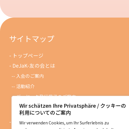
サイトマップ
トップページ
DeJaK-友の会とは
入会のご案内
活動紹介
デーヤック発行冊子のご案内
Wir schätzen Ihre Privatsphäre / クッキーの
DeJaK友の会設立１０周年記念
利用についてのご案内
お知らせ
Wir verwenden Cookies, um Ihr Surferlebnis zu