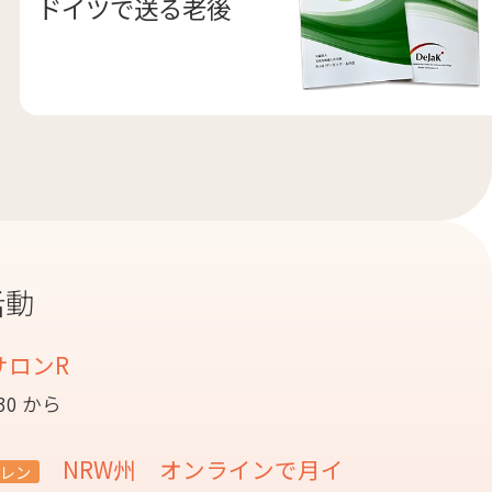
ドイツで送る老後
活動
サロンR
:30 から
NRW州 オンラインで月イ
レン