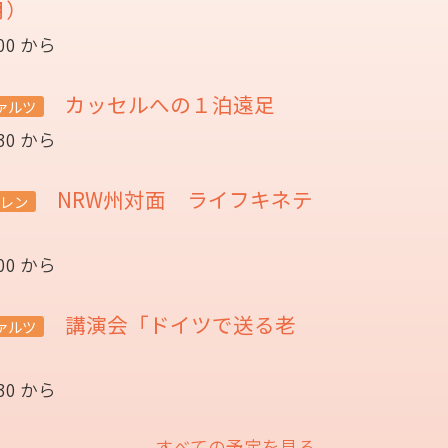
月）
:00 から
カッセルへの１泊遠足
ァルツ
:30 から
NRW州対面 ライフキネテ
レン
:00 から
講演会「ドイツで送る老
ァルツ
催
:30 から
すべての予定を見る