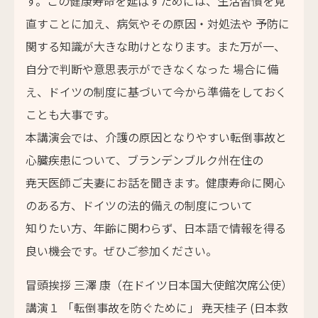
す。この健康寿命を延ばすためには、生活習慣を見
直すことに加え、病気やその原因・対処法や 予防に
関する知識が大きな助けとなります。また万が一、
自分で判断や意思表示ができなくなった 場合に備
え、ドイツの制度に基づいて今から準備をしておく
ことも大事です。
本講演会では、介護の原因となりやすい転倒事故と
心臓疾患について、ブランデンブルク州在住の
尭天医師ご夫妻にお話を聞きます。健康寿命に関心
のある方、ドイツの法的備えの制度について
知りたい方、年齢に関わらず、日本語で情報を得る
良い機会です。ぜひご参加ください。
冒頭挨拶 三澤 康（在ドイツ日本国大使館次席公使）
講演１ 「転倒事故を防ぐために」 尭天桂子 (日本救