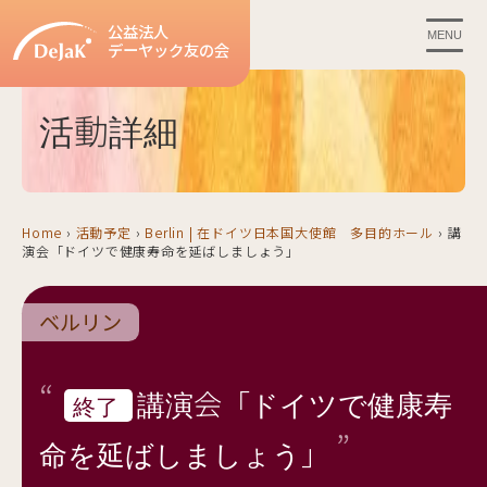
公益法人
MENU
デーヤック友の会
活動詳細
Home
›
活動予定
›
Berlin | 在ドイツ日本国大使館 多目的ホール
›
講
演会「ドイツで健康寿命を延ばしましょう」
ベルリン
講演会「ドイツで健康寿
終了
命を延ばしましょう」