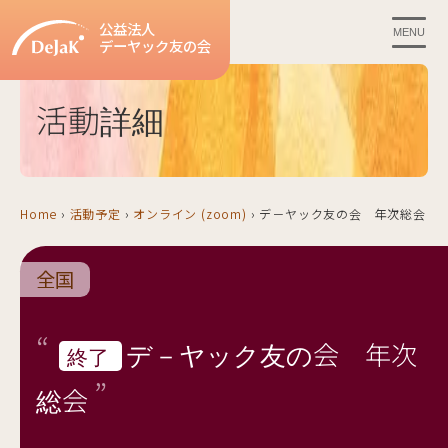
公益法人
MENU
デーヤック友の会
活動詳細
Home
›
活動予定
›
オンライン (zoom)
›
デ－ヤック友の会 年次総会
全国
デ－ヤック友の会 年次
終了
総会