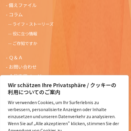
備えファイル
コラム
ライフ・ストーリーズ
役に立つ情報
ご存知ですか
Ｑ＆Ａ
お問い合わせ
会員専用ページ
Wir schätzen Ihre Privatsphäre / クッキーの
ニュースレターバックナンバー
利用についてのご案内
過去の講演資料
Wir verwenden Cookies, um Ihr Surferlebnis zu
総会議事録
verbessern, personalisierte Anzeigen oder Inhalte
定款・会費規定など
einzusetzen und unseren Datenverkehr zu analysieren.
Wenn Sie auf „Alle akzeptieren" klicken, stimmen Sie der
コラムの紹介
Anwendung von Cookies zu.