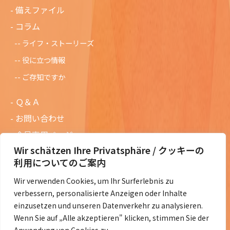
備えファイル
コラム
ライフ・ストーリーズ
役に立つ情報
ご存知ですか
Ｑ＆Ａ
お問い合わせ
会員専用ページ
Wir schätzen Ihre Privatsphäre / クッキーの
ニュースレターバックナンバー
利用についてのご案内
過去の講演資料
Wir verwenden Cookies, um Ihr Surferlebnis zu
総会議事録
verbessern, personalisierte Anzeigen oder Inhalte
定款・会費規定など
einzusetzen und unseren Datenverkehr zu analysieren.
Wenn Sie auf „Alle akzeptieren" klicken, stimmen Sie der
コラムの紹介