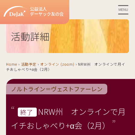
公益法人
MENU
デーヤック友の会
活動詳細
Home
›
活動予定
›
オンライン (zoom)
›
NRW州 オンラインで月イ
チおしゃべり+α会（2月）
ノルトライン＝ヴェストファーレン
NRW州 オンラインで月
終了
イチおしゃべり+α会（2月）