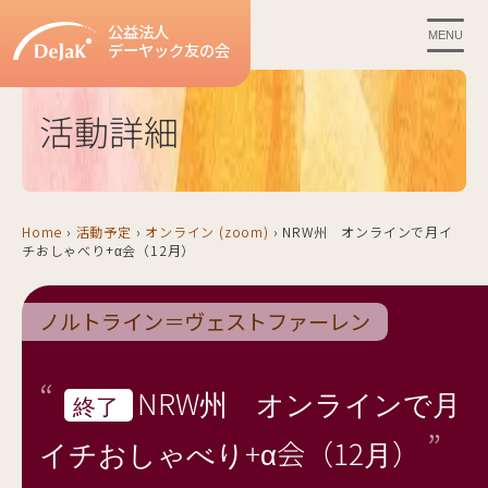
公益法人
MENU
デーヤック友の会
活動詳細
Home
›
活動予定
›
オンライン (zoom)
›
NRW州 オンラインで月イ
チおしゃべり+α会（12月）
ノルトライン＝ヴェストファーレン
NRW州 オンラインで月
終了
イチおしゃべり+α会（12月）