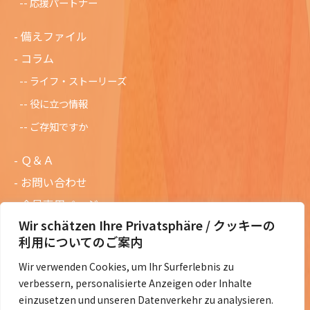
応援パートナー
備えファイル
コラム
ライフ・ストーリーズ
役に立つ情報
ご存知ですか
Ｑ＆Ａ
お問い合わせ
会員専用ページ
Wir schätzen Ihre Privatsphäre / クッキーの
ニュースレターバックナンバー
利用についてのご案内
過去の講演資料
Wir verwenden Cookies, um Ihr Surferlebnis zu
総会議事録
verbessern, personalisierte Anzeigen oder Inhalte
定款・会費規定など
einzusetzen und unseren Datenverkehr zu analysieren.