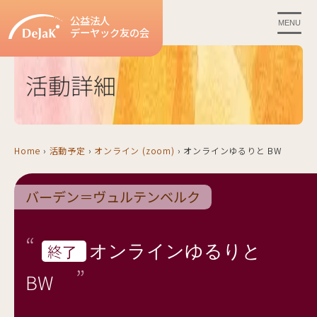
公益法人
MENU
デーヤック友の会
活動詳細
Home
›
活動予定
›
オンライン (zoom)
›
オンラインゆるりと BW
バーデン＝ヴュルテンベルク
オンラインゆるりと
終了
BW