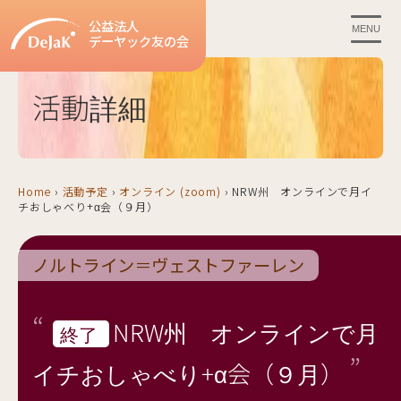
公益法人
MENU
デーヤック友の会
活動詳細
Home
›
活動予定
›
オンライン (zoom)
›
NRW州 オンラインで月イ
チおしゃべり+α会（９月）
ノルトライン＝ヴェストファーレン
NRW州 オンラインで月
終了
イチおしゃべり+α会（９月）