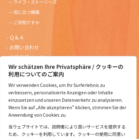
ライフ・ストーリーズ
役に立つ情報
ご存知ですか
Ｑ＆Ａ
お問い合わせ
会員専用ページ
Wir schätzen Ihre Privatsphäre / クッキーの
ニュースレターバックナンバー
利用についてのご案内
過去の講演資料
Wir verwenden Cookies, um Ihr Surferlebnis zu
総会議事録
verbessern, personalisierte Anzeigen oder Inhalte
定款・会費規定など
einzusetzen und unseren Datenverkehr zu analysieren.
Wenn Sie auf „Alle akzeptieren" klicken, stimmen Sie der
コラムの紹介
Anwendung von Cookies zu.
コラム一覧
当ウェブサイトでは、訪問者により良いサービスを提供する
ため、クッキーを利用しています。クッキーの使用に同意い