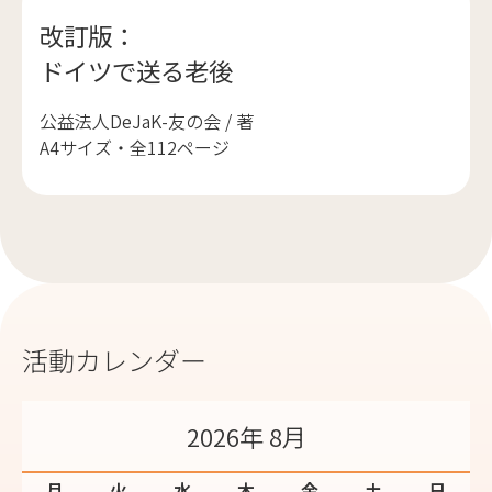
改訂版：
ドイツで送る老後
公益法人DeJaK-友の会 / 著
A4サイズ・全112ページ
活動カレンダー
2026年 8月
月
火
水
木
金
土
日