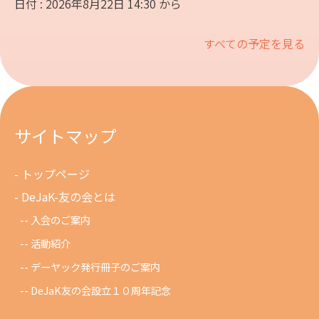
日付 : 2026年8月22日 14:30 から
すべての予定を見る
サイトマップ
トップページ
DeJaK-友の会とは
入会のご案内
活動紹介
デーヤック発行冊子のご案内
DeJaK友の会設立１０周年記念