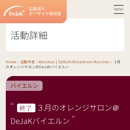
公益法人
MENU
デーヤック友の会
活動詳細
Home
›
活動予定
›
München | Selbsthilfezentrum München
›
３月
のオレンジサロン＠DeJaKバイエルン
バイエルン
３月のオレンジサロン＠
終了
DeJaKバイエルン