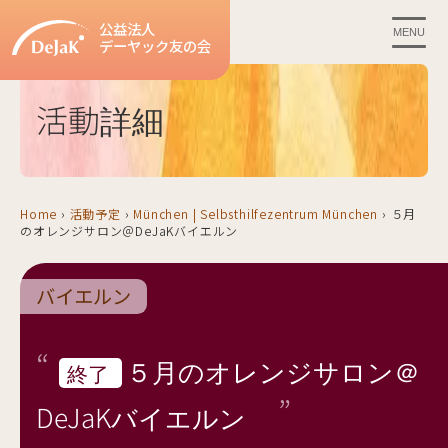
公益法人
MENU
デーヤック友の会
活動詳細
Home
›
活動予定
›
München | Selbsthilfezentrum München
›
５月
のオレンジサロン＠DeJaKバイエルン
バイエルン
５月のオレンジサロン＠
終了
DeJaKバイエルン