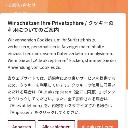
お問い合わせ
会員専用ページ
Wir schätzen Ihre Privatsphäre / クッキーの
ニュースレターバックナンバー
利用についてのご案内
過去の講演資料
Wir verwenden Cookies, um Ihr Surferlebnis zu
総会議事録
verbessern, personalisierte Anzeigen oder Inhalte
定款・会費規定など
einzusetzen und unseren Datenverkehr zu analysieren.
Wenn Sie auf „Alle akzeptieren" klicken, stimmen Sie der
コラムの紹介
Anwendung von Cookies zu.
コラム一覧
当ウェブサイトでは、訪問者により良いサービスを提供する
ため、クッキーを利用しています。クッキーの使用に同意い
ただける場合は『Alle akzeptieren（全てに同意）』ボタン
をクリックしてください。また、全て拒否される場合は
『Alles ablehnen』を、内容をカスタマイズされる場合は
『Anpassen』をクリックしてください。
©2014- 2026 DeJaK-Tomonokai e.V.
Anpassen
Alles ablehnen
Alle akzeptieren
プライバシーポリシー
｜
Impressum