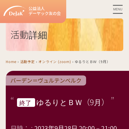
公益法人
MENU
デーヤック友の会
活動詳細
Home
›
活動予定
›
オンライン (zoom)
›
ゆるりとＢＷ（9月）
バーデン＝ヴュルテンベルク
ゆるりとＢＷ（9月）
終了
日時： :
2023年9月28日 20:00
–
21:00