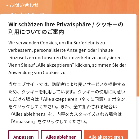
お問い合わせ
会員専用ページ
Wir schätzen Ihre Privatsphäre / クッキーの
ニュースレターバックナンバー
利用についてのご案内
過去の講演資料
Wir verwenden Cookies, um Ihr Surferlebnis zu
総会議事録
verbessern, personalisierte Anzeigen oder Inhalte
定款・会費規定など
einzusetzen und unseren Datenverkehr zu analysieren.
Wenn Sie auf „Alle akzeptieren" klicken, stimmen Sie der
コラムの紹介
Anwendung von Cookies zu.
コラム一覧
当ウェブサイトでは、訪問者により良いサービスを提供する
ため、クッキーを利用しています。クッキーの使用に同意い
ただける場合は『Alle akzeptieren（全てに同意）』ボタン
をクリックしてください。また、全て拒否される場合は
『Alles ablehnen』を、内容をカスタマイズされる場合は
『Anpassen』をクリックしてください。
©2014- 2026 DeJaK-Tomonokai e.V.
Anpassen
Alles ablehnen
Alle akzeptieren
プライバシーポリシー
｜
Impressum