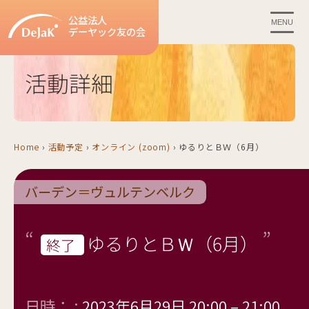
公益法人
MENU
デーヤック友の会
活動詳細
Home
›
活動予定
›
オンライン (zoom)
›
ゆるりとＢＷ（6月）
バーデン＝ヴュルテンベルク
ゆるりとＢＷ（6月）
終了
日時： :
2023年6月29日 20:00
–
21:00