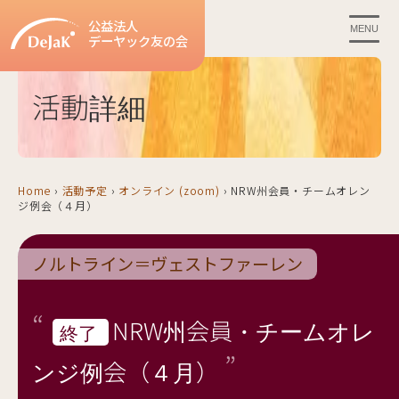
公益法人
MENU
デーヤック友の会
活動詳細
Home
›
活動予定
›
オンライン (zoom)
›
NRW州会員・チームオレン
ジ例会（４月）
ノルトライン＝ヴェストファーレン
NRW州会員・チームオレ
終了
ンジ例会（４月）