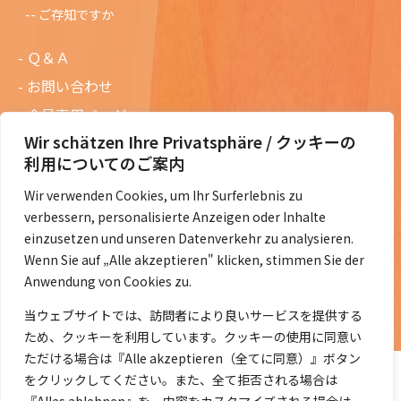
ご存知ですか
Ｑ＆Ａ
お問い合わせ
会員専用ページ
Wir schätzen Ihre Privatsphäre / クッキーの
ニュースレターバックナンバー
利用についてのご案内
過去の講演資料
Wir verwenden Cookies, um Ihr Surferlebnis zu
総会議事録
verbessern, personalisierte Anzeigen oder Inhalte
定款・会費規定など
einzusetzen und unseren Datenverkehr zu analysieren.
Wenn Sie auf „Alle akzeptieren" klicken, stimmen Sie der
コラムの紹介
Anwendung von Cookies zu.
コラム一覧
当ウェブサイトでは、訪問者により良いサービスを提供する
ため、クッキーを利用しています。クッキーの使用に同意い
ただける場合は『Alle akzeptieren（全てに同意）』ボタン
をクリックしてください。また、全て拒否される場合は