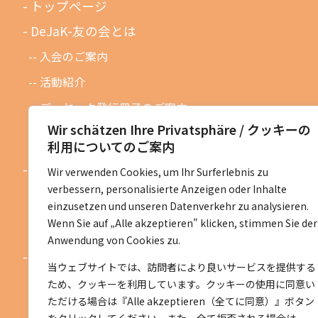
トップページ
DeJaK-友の会とは
入会のご案内
活動紹介
デーヤック発行冊子のご案内
Wir schätzen Ihre Privatsphäre / クッキーの
DeJaK友の会設立１０周年記念
利用についてのご案内
お知らせ
Wir verwenden Cookies, um Ihr Surferlebnis zu
verbessern, personalisierte Anzeigen oder Inhalte
お知らせ一覧
einzusetzen und unseren Datenverkehr zu analysieren.
活動予定一覧
Wenn Sie auf „Alle akzeptieren" klicken, stimmen Sie der
Anwendung von Cookies zu.
活動地区紹介
当ウェブサイトでは、訪問者により良いサービスを提供する
ベルリン地区
ため、クッキーを利用しています。クッキーの使用に同意い
ただける場合は『Alle akzeptieren（全てに同意）』ボタン
ニーダーザクセン地区