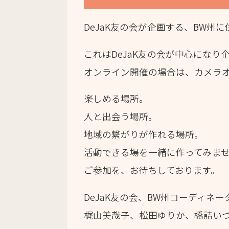
DeJaK
友の会が企画する、
BW
州に
これは
DeJaK
友の会が中心になり
オンライン開催の場合は、カメラ
楽しめる場所。
人と出会う場所。
地域の繋がりが作れる場所。
活動できる場を一緒に作ってみま
ご参加を、お待ちしております。
DeJaK
友の会、
BW
州コーディネー
梶山美哉子、松田ゆりか、橋詰い