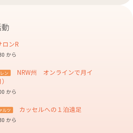
活動
サロンR
:30 から
NRW州 オンラインで月イ
レン
月）
:00 から
カッセルへの１泊遠足
ァルツ
:30 から