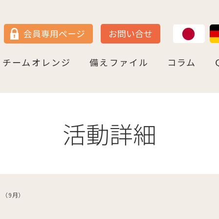
JP
DE
会員専用ページ
お問い合せ
チームオレンジ
備えファイル
コラム
セン
＝ヴェストファーレン
P
ュルテンベルク
チームオレンジ・ドイツとは
チームオレンジ・ベルリン州
チームオレンジ・ニ－ダ－ザクセン州
チームオレンジ・ＮＲＷ州
チームオレンジ・ヘッセン＆ＲＰ州
チームオレンジ・ＢＷ州
チームオレンジ・バイエルン州
チームオレンジ・ドイツ 応援パートナー
コラム一覧
認知症への理解を深める
神田先生と学ぶ日本の法律事情
鍼灸のすゝめ
ライフ・ストーリーズ
ご存知ですか
活動詳細
 （9月）