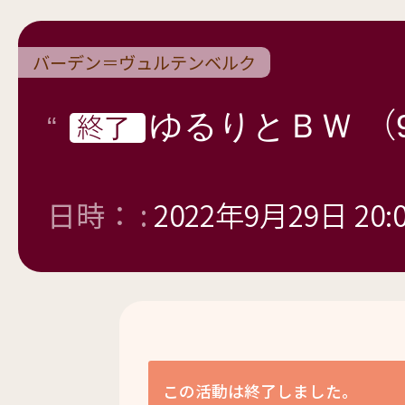
バーデン＝ヴュルテンベルク
ゆるりとＢＷ （
終了
日時： :
2022年9月29日 20:
この活動は終了しました。