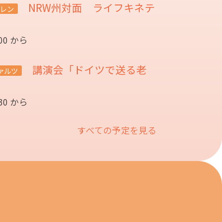
NRW州対面 ライフキネテ
レン
:00 から
講演会「ドイツで送る老
ァルツ
催
:30 から
すべての予定を見る