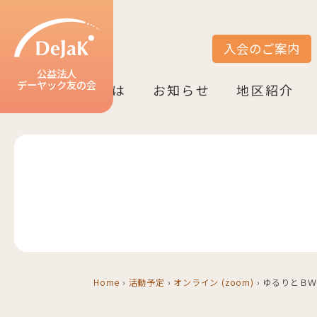
入会のご案内
サイト内検索
公益法人
デーヤック友の会
DeJaK友の会とは
お知らせ
地区紹介
DeJaK-友の会とは
入会のご案内
活動紹介
デーヤック発行冊子のご案内
設立10周年記念（2022）
お知らせ一覧
活動報告一覧
活動予定一覧
地区一覧
ベルリン
ニーダーザク
ノルトライン
ヘッセン＆R
バーデン＝ヴ
バイエルン
Home
›
活動予定
›
オンライン (zoom)
›
ゆるりとＢＷ