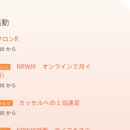
活動
サロンR
:30 から
NRW州 オンラインで月イ
レン
月）
:00 から
カッセルへの１泊遠足
ァルツ
:30 から
NRW州対面 ライフキネテ