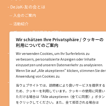
DeJaK-友の会とは
入会のご案内
活動紹介
デーヤック発行冊子のご案内
Wir schätzen Ihre Privatsphäre / クッキーの
DeJaK友の会設立１０周年記念
利用についてのご案内
お知らせ
Wir verwenden Cookies, um Ihr Surferlebnis zu
verbessern, personalisierte Anzeigen oder Inhalte
お知らせ一覧
einzusetzen und unseren Datenverkehr zu analysieren.
活動予定一覧
Wenn Sie auf „Alle akzeptieren" klicken, stimmen Sie der
Anwendung von Cookies zu.
活動地区紹介
当ウェブサイトでは、訪問者により良いサービスを提供する
ベルリン地区
ため、クッキーを利用しています。クッキーの使用に同意い
ただける場合は『Alle akzeptieren（全てに同意）』ボタン
ニーダーザクセン地区
をクリックしてください。また、全て拒否される場合は