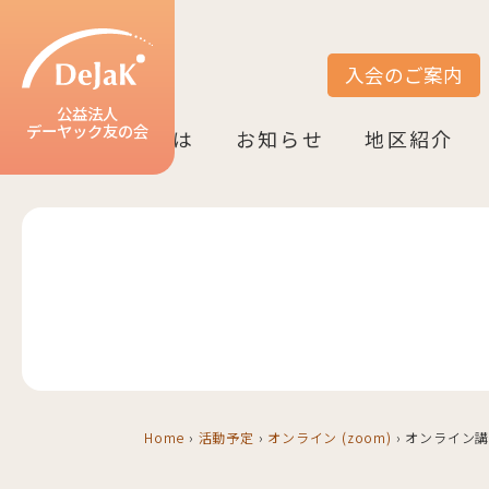
入会のご案内
サイト内検索
公益法人
デーヤック友の会
DeJaK友の会とは
お知らせ
地区紹介
DeJaK-友の会とは
入会のご案内
活動紹介
デーヤック発行冊子のご案内
設立10周年記念（2022）
お知らせ一覧
活動報告一覧
活動予定一覧
地区一覧
ベルリン
ニーダーザク
ノルトライン
ヘッセン＆R
バーデン＝ヴ
バイエルン
Home
›
活動予定
›
オンライン (zoom)
›
オンライン講