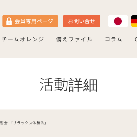
JP
DE
会員専用ページ
お問い合せ
チームオレンジ
備えファイル
コラム
セン
＝ヴェストファーレン
P
ュルテンベルク
チームオレンジ・ドイツとは
チームオレンジ・ベルリン州
チームオレンジ・ニ－ダ－ザクセン州
チームオレンジ・ＮＲＷ州
チームオレンジ・ヘッセン＆ＲＰ州
チームオレンジ・ＢＷ州
チームオレンジ・バイエルン州
チームオレンジ・ドイツ 応援パートナー
コラム一覧
認知症への理解を深める
神田先生と学ぶ日本の法律事情
鍼灸のすゝめ
ライフ・ストーリーズ
ご存知ですか
活動詳細
習会 「リラックス体験法」