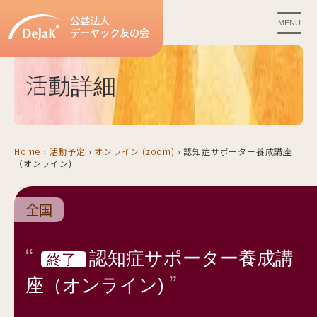
公益法人
MENU
デーヤック友の会
活動詳細
Home
›
活動予定
›
オンライン (zoom)
›
認知症サポーター養成講座
（オンライン)
全国
認知症サポーター養成講
終了
座（オンライン)