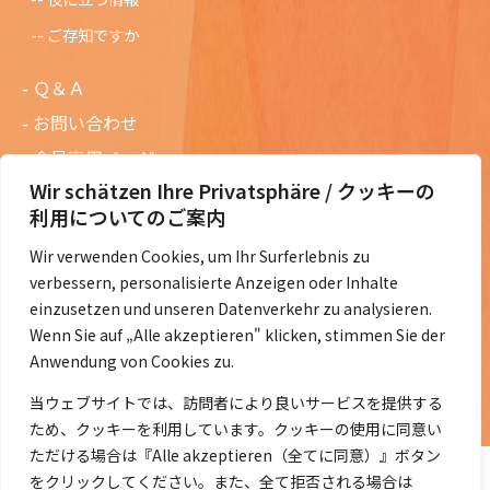
ご存知ですか
Ｑ＆Ａ
お問い合わせ
会員専用ページ
Wir schätzen Ihre Privatsphäre / クッキーの
ニュースレターバックナンバー
利用についてのご案内
過去の講演資料
Wir verwenden Cookies, um Ihr Surferlebnis zu
総会議事録
verbessern, personalisierte Anzeigen oder Inhalte
定款・会費規定など
einzusetzen und unseren Datenverkehr zu analysieren.
Wenn Sie auf „Alle akzeptieren" klicken, stimmen Sie der
コラムの紹介
Anwendung von Cookies zu.
コラム一覧
当ウェブサイトでは、訪問者により良いサービスを提供する
ため、クッキーを利用しています。クッキーの使用に同意い
ただける場合は『Alle akzeptieren（全てに同意）』ボタン
をクリックしてください。また、全て拒否される場合は