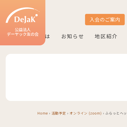
入会のご案内
サイト内検索
公益法人
デーヤック友の会
DeJaK友の会とは
お知らせ
地区紹介
DeJaK-友の会とは
入会のご案内
活動紹介
デーヤック発行冊子のご案内
設立10周年記念（2022）
お知らせ一覧
活動報告一覧
活動予定一覧
地区一覧
ベルリン
ニーダーザク
ノルトライン
ヘッセン＆R
バーデン＝ヴ
バイエルン
Home
›
活動予定
›
オンライン (zoom)
›
ふらっとヘッ