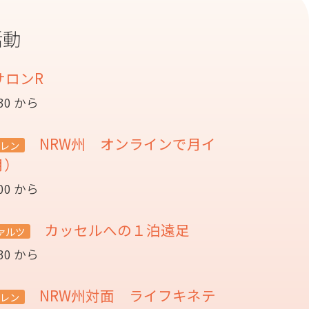
活動
サロンR
:30 から
NRW州 オンラインで月イ
レン
月）
:00 から
カッセルへの１泊遠足
ァルツ
:30 から
NRW州対面 ライフキネテ
レン