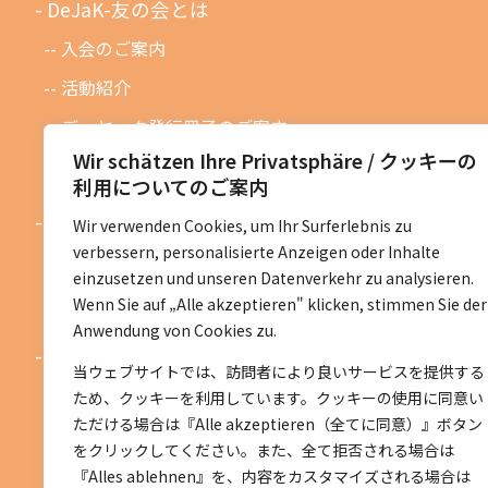
DeJaK-友の会とは
入会のご案内
活動紹介
デーヤック発行冊子のご案内
Wir schätzen Ihre Privatsphäre / クッキーの
DeJaK友の会設立１０周年記念
利用についてのご案内
お知らせ
Wir verwenden Cookies, um Ihr Surferlebnis zu
verbessern, personalisierte Anzeigen oder Inhalte
お知らせ一覧
einzusetzen und unseren Datenverkehr zu analysieren.
活動予定一覧
Wenn Sie auf „Alle akzeptieren" klicken, stimmen Sie der
Anwendung von Cookies zu.
活動地区紹介
当ウェブサイトでは、訪問者により良いサービスを提供する
ベルリン地区
ため、クッキーを利用しています。クッキーの使用に同意い
ただける場合は『Alle akzeptieren（全てに同意）』ボタン
ニーダーザクセン地区
をクリックしてください。また、全て拒否される場合は
ノルトライン＝ヴェストファーレン地区
『Alles ablehnen』を、内容をカスタマイズされる場合は