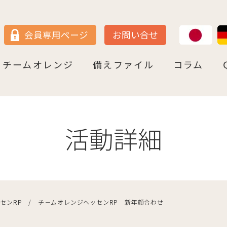
JP
DE
会員専用ページ
お問い合せ
チームオレンジ
備えファイル
コラム
セン
＝ヴェストファーレン
P
ュルテンベルク
チームオレンジ・ドイツとは
チームオレンジ・ベルリン州
チームオレンジ・ニ－ダ－ザクセン州
チームオレンジ・ＮＲＷ州
チームオレンジ・ヘッセン＆ＲＰ州
チームオレンジ・ＢＷ州
チームオレンジ・バイエルン州
チームオレンジ・ドイツ 応援パートナー
コラム一覧
認知症への理解を深める
神田先生と学ぶ日本の法律事情
鍼灸のすゝめ
ライフ・ストーリーズ
ご存知ですか
活動詳細
センRP / チ－ムオレンジヘッセンRP 新年顔合わせ