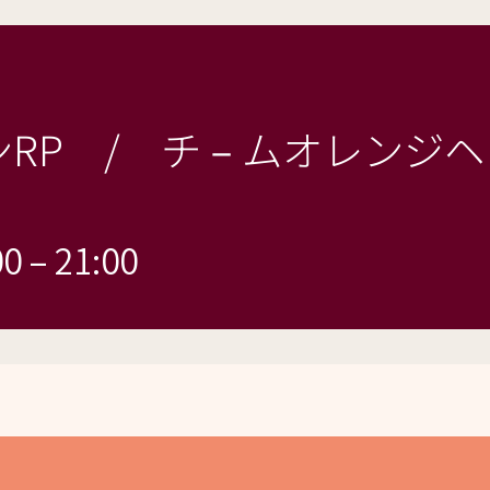
RP / チ－ムオレンジ
00
–
21:00