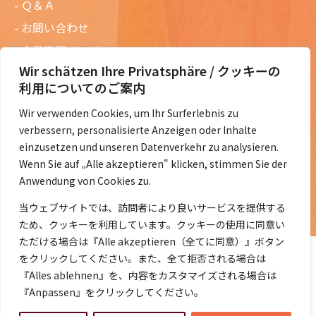
Ｑ＆Ａ
お問い合わせ
会員専用ページ
Wir schätzen Ihre Privatsphäre / クッキーの
ニュースレターバックナンバー
利用についてのご案内
過去の講演資料
Wir verwenden Cookies, um Ihr Surferlebnis zu
総会議事録
verbessern, personalisierte Anzeigen oder Inhalte
定款・会費規定など
einzusetzen und unseren Datenverkehr zu analysieren.
Wenn Sie auf „Alle akzeptieren" klicken, stimmen Sie der
コラムの紹介
Anwendung von Cookies zu.
コラム一覧
当ウェブサイトでは、訪問者により良いサービスを提供する
ため、クッキーを利用しています。クッキーの使用に同意い
ただける場合は『Alle akzeptieren（全てに同意）』ボタン
をクリックしてください。また、全て拒否される場合は
『Alles ablehnen』を、内容をカスタマイズされる場合は
『Anpassen』をクリックしてください。
©2014- 2026 DeJaK-Tomonokai e.V.