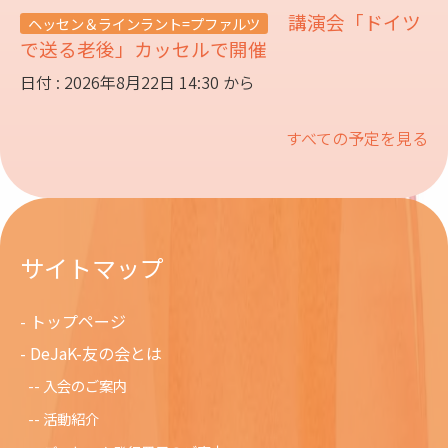
講演会「ドイツ
ヘッセン＆ラインラント=プファルツ
で送る老後」カッセルで開催
日付 : 2026年8月22日 14:30 から
すべての予定を見る
サイトマップ
トップページ
DeJaK-友の会とは
入会のご案内
活動紹介