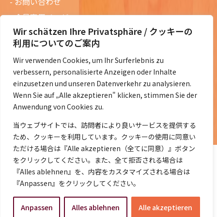
お問い合わせ
会員専用ページ
Wir schätzen Ihre Privatsphäre / クッキーの
ニュースレターバックナンバー
利用についてのご案内
過去の講演資料
Wir verwenden Cookies, um Ihr Surferlebnis zu
総会議事録
verbessern, personalisierte Anzeigen oder Inhalte
定款・会費規定など
einzusetzen und unseren Datenverkehr zu analysieren.
Wenn Sie auf „Alle akzeptieren" klicken, stimmen Sie der
コラムの紹介
Anwendung von Cookies zu.
コラム一覧
当ウェブサイトでは、訪問者により良いサービスを提供する
ため、クッキーを利用しています。クッキーの使用に同意い
ただける場合は『Alle akzeptieren（全てに同意）』ボタン
をクリックしてください。また、全て拒否される場合は
『Alles ablehnen』を、内容をカスタマイズされる場合は
『Anpassen』をクリックしてください。
©2014- 2026 DeJaK-Tomonokai e.V.
Anpassen
Alles ablehnen
Alle akzeptieren
プライバシーポリシー
｜
Impressum