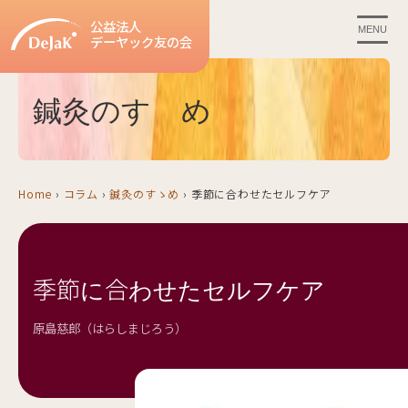
公益法人
MENU
デーヤック友の会
鍼灸のすゝめ
Home
›
コラム
›
鍼灸のすゝめ
›
季節に合わせたセルフケア
季節に合わせたセルフケア
原島慈郎（はらしまじろう）