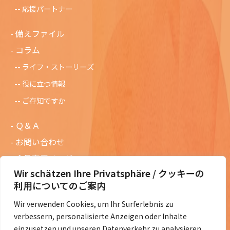
応援パートナー
備えファイル
コラム
ライフ・ストーリーズ
役に立つ情報
ご存知ですか
Ｑ＆Ａ
お問い合わせ
会員専用ページ
Wir schätzen Ihre Privatsphäre / クッキーの
ニュースレターバックナンバー
利用についてのご案内
過去の講演資料
Wir verwenden Cookies, um Ihr Surferlebnis zu
総会議事録
verbessern, personalisierte Anzeigen oder Inhalte
定款・会費規定など
einzusetzen und unseren Datenverkehr zu analysieren.