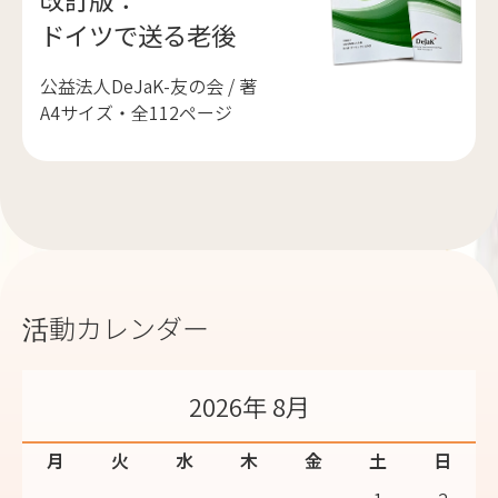
ドイツで送る老後
公益法人DeJaK-友の会 / 著
A4サイズ・全112ページ
活動カレンダー
2026年 8月
月
火
水
木
金
土
日