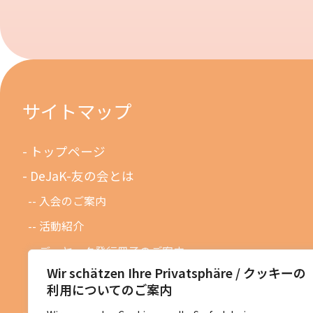
サイトマップ
トップページ
DeJaK-友の会とは
入会のご案内
活動紹介
デーヤック発行冊子のご案内
Wir schätzen Ihre Privatsphäre / クッキーの
DeJaK友の会設立１０周年記念
利用についてのご案内
お知らせ