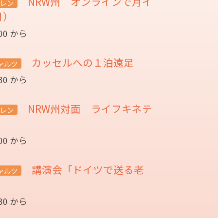
NRW州 オンラインで月イ
レン
月）
:00 から
カッセルへの１泊遠足
ァルツ
:30 から
NRW州対面 ライフキネテ
レン
:00 から
講演会「ドイツで送る老
ァルツ
催
:30 から