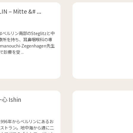
N – Mitte &# ...
INはベルリン南部のSteglitzと中
に診療所を持ち、耳鼻咽喉科の専
anouchi-Zegenhagen先生
診療を受 ...
 Ishin
」は1996年からベルリンにあるお
ストラン。地中海から週に二