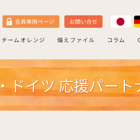
JP
DE
会員専用ページ
お問い合せ
チームオレンジ
備えファイル
コラム
セン
＝ヴェストファーレン
P
ュルテンベルク
チームオレンジ・ドイツとは
チームオレンジ・ベルリン州
チームオレンジ・ニ－ダ－ザクセン州
チームオレンジ・ＮＲＷ州
チームオレンジ・ヘッセン＆ＲＰ州
チームオレンジ・ＢＷ州
チームオレンジ・バイエルン州
チームオレンジ・ドイツ 応援パートナー
コラム一覧
認知症への理解を深める
神田先生と学ぶ日本の法律事情
鍼灸のすゝめ
ライフ・ストーリーズ
ご存知ですか
ドイツ 応援パートナ