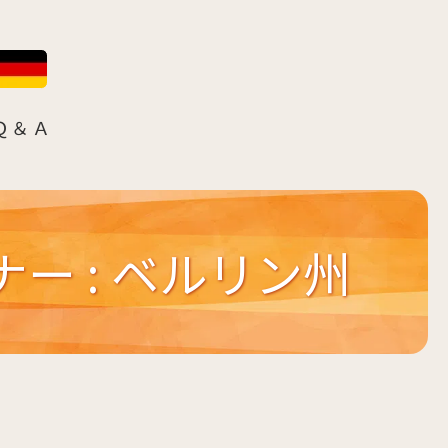
Ｑ＆Ａ
ー : ベルリン州