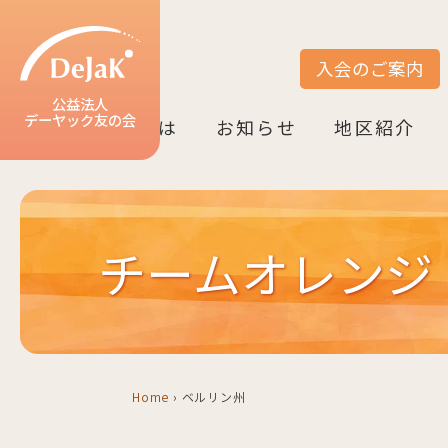
入会のご案内
サイト内検索
公益法人
デーヤック友の会
DeJaK友の会とは
お知らせ
地区紹介
DeJaK-友の会とは
入会のご案内
活動紹介
デーヤック発行冊子のご案内
設立10周年記念（2022）
お知らせ一覧
活動報告一覧
活動予定一覧
地区一覧
ベルリン
ニーダーザク
ノルトライン
ヘッセン＆R
バーデン＝ヴ
バイエルン
チームオレンジ・
Home
›
ベルリン州