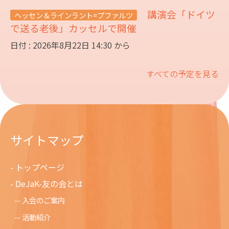
講演会「ドイツ
ヘッセン＆ラインラント=プファルツ
で送る老後」カッセルで開催
日付 : 2026年8月22日 14:30 から
すべての予定を見る
サイトマップ
トップページ
DeJaK-友の会とは
入会のご案内
活動紹介