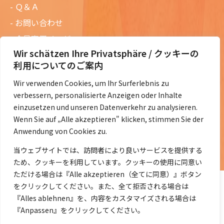
Ｑ＆Ａ
お問い合わせ
会員専用ページ
Wir schätzen Ihre Privatsphäre / クッキーの
ニュースレターバックナンバー
利用についてのご案内
過去の講演資料
Wir verwenden Cookies, um Ihr Surferlebnis zu
総会議事録
verbessern, personalisierte Anzeigen oder Inhalte
定款・会費規定など
einzusetzen und unseren Datenverkehr zu analysieren.
Wenn Sie auf „Alle akzeptieren" klicken, stimmen Sie der
コラムの紹介
Anwendung von Cookies zu.
コラム一覧
当ウェブサイトでは、訪問者により良いサービスを提供する
ため、クッキーを利用しています。クッキーの使用に同意い
ただける場合は『Alle akzeptieren（全てに同意）』ボタン
をクリックしてください。また、全て拒否される場合は
『Alles ablehnen』を、内容をカスタマイズされる場合は
『Anpassen』をクリックしてください。
©2014- 2026 DeJaK-Tomonokai e.V.