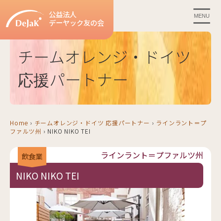
公益法人
MENU
デーヤック友の会
チームオレンジ・ドイツ
応援パートナー
Home
›
チームオレンジ・ドイツ 応援パートナー
›
ラインラント＝プ
ファルツ州
›
NIKO NIKO TEI
ラインラント＝プファルツ州
飲食業
NIKO NIKO TEI