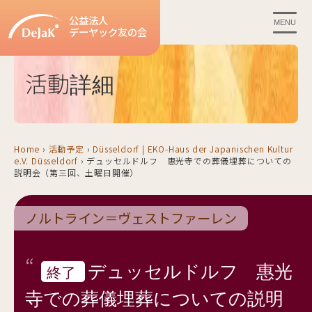
公益法人
MENU
デーヤック友の会
活動詳細
Home
›
活動予定
›
Düsseldorf | EKO-Haus der Japanischen Kultur
e.V. Düsseldorf
›
デュッセルドルフ 惠光寺での葬儀埋葬についての
説明会（第三回、土曜日開催）
ノルトライン＝ヴェストファーレン
デュッセルドルフ 惠光
終了
寺での葬儀埋葬についての説明