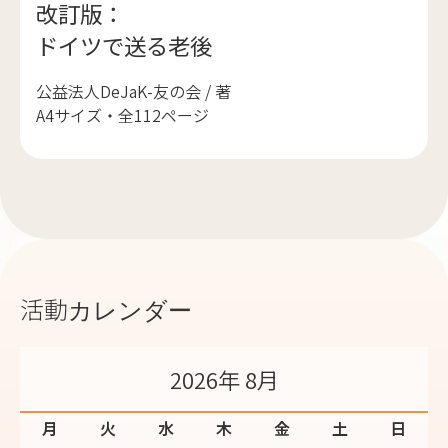
改訂版：
ドイツで送る老後
公益法人DeJaK-友の会 / 著
A4サイズ・全112ページ
活動カレンダー
2026年 8月
月
火
水
木
金
土
日