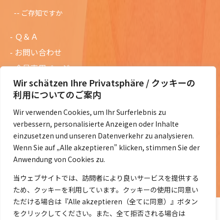
ご存知ですか
Ｑ＆Ａ
お問い合わせ
会員専用ページ
Wir schätzen Ihre Privatsphäre / クッキーの
ニュースレターバックナンバー
利用についてのご案内
過去の講演資料
Wir verwenden Cookies, um Ihr Surferlebnis zu
総会議事録
verbessern, personalisierte Anzeigen oder Inhalte
定款・会費規定など
einzusetzen und unseren Datenverkehr zu analysieren.
Wenn Sie auf „Alle akzeptieren" klicken, stimmen Sie der
コラムの紹介
Anwendung von Cookies zu.
コラム一覧
当ウェブサイトでは、訪問者により良いサービスを提供する
ため、クッキーを利用しています。クッキーの使用に同意い
ただける場合は『Alle akzeptieren（全てに同意）』ボタン
をクリックしてください。また、全て拒否される場合は