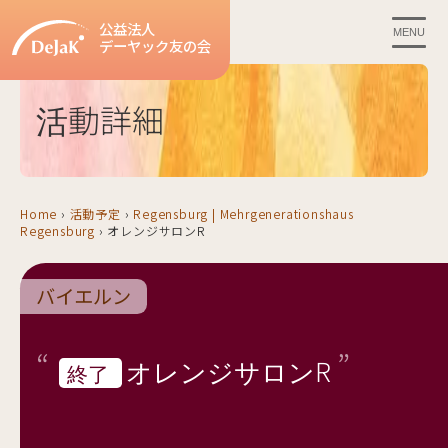
公益法人
MENU
デーヤック友の会
活動詳細
Home
›
活動予定
›
Regensburg | Mehrgenerationshaus
Regensburg
›
オレンジサロンR
バイエルン
オレンジサロンR
終了