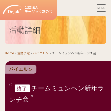
公益法人
MENU
デーヤック友の会
活動詳細
Home
›
活動予定
›
バイエルン
›
チームミュンヘン新年ランチ会
バイエルン
チームミュンヘン新年ラ
終了
ンチ会