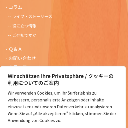
コラム
ライフ・ストーリーズ
役に立つ情報
ご存知ですか
Ｑ＆Ａ
お問い合わせ
会員専用ページ
Wir schätzen Ihre Privatsphäre / クッキーの
ニュースレターバックナンバー
利用についてのご案内
過去の講演資料
Wir verwenden Cookies, um Ihr Surferlebnis zu
総会議事録
verbessern, personalisierte Anzeigen oder Inhalte
定款・会費規定など
einzusetzen und unseren Datenverkehr zu analysieren.
Wenn Sie auf „Alle akzeptieren" klicken, stimmen Sie der
コラムの紹介
Anwendung von Cookies zu.
コラム一覧