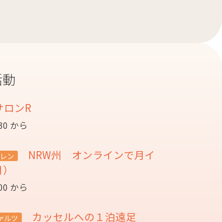
活動
サロンR
:30 から
NRW州 オンラインで月イ
レン
月）
:00 から
カッセルへの１泊遠足
ァルツ