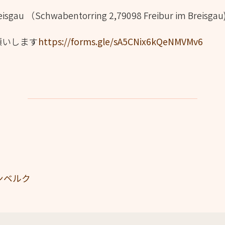
isgau （Schwabentorring 2,79098 Freibur im Breisgau
願いします
https://forms.gle/sA5CNix6kQeNMVMv6
ンベルク