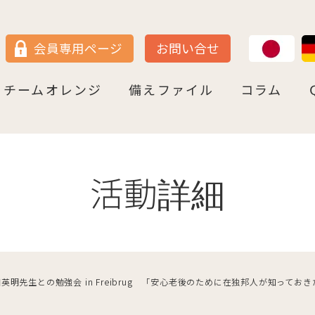
JP
DE
会員専用ページ
お問い合せ
チームオレンジ
備えファイル
コラム
セン
＝ヴェストファーレン
P
ュルテンベルク
チームオレンジ・ドイツとは
チームオレンジ・ベルリン州
チームオレンジ・ニ－ダ－ザクセン州
チームオレンジ・ＮＲＷ州
チームオレンジ・ヘッセン＆ＲＰ州
チームオレンジ・ＢＷ州
チームオレンジ・バイエルン州
チームオレンジ・ドイツ 応援パートナー
コラム一覧
認知症への理解を深める
神田先生と学ぶ日本の法律事情
鍼灸のすゝめ
ライフ・ストーリーズ
ご存知ですか
活動詳細
英明先生との勉強会 in Freibrug 「安心老後のために在独邦人が知って