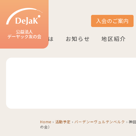
入会のご案内
サイト内検索
公益法人
デーヤック友の会
DeJaK友の会とは
お知らせ
地区紹介
DeJaK-友の会とは
入会のご案内
活動紹介
デーヤック発行冊子のご案内
設立10周年記念（2022）
お知らせ一覧
活動報告一覧
活動予定一覧
地区一覧
ベルリン
ニーダーザク
ノルトライン
ヘッセン＆R
バーデン＝ヴ
バイエルン
Home
›
活動予定
›
バーデン＝ヴュルテンベルク
›
神田
の会）