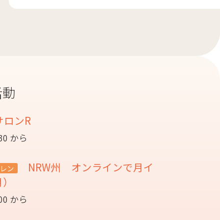
活動
サロンR
:30 から
NRW州 オンラインで月イ
レン
月）
:00 から