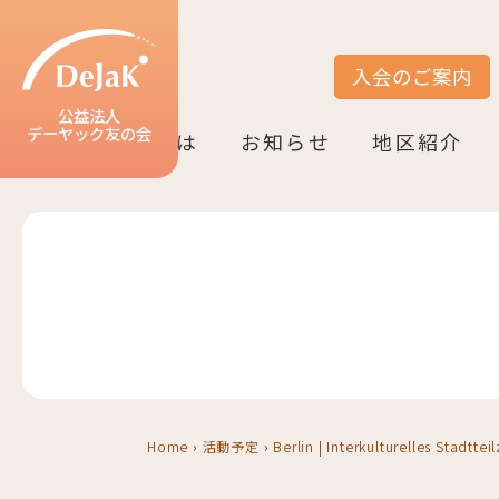
入会のご案内
サイト内検索
公益法人
デーヤック友の会
DeJaK友の会とは
お知らせ
地区紹介
DeJaK-友の会とは
入会のご案内
活動紹介
デーヤック発行冊子のご案内
設立10周年記念（2022）
お知らせ一覧
活動報告一覧
活動予定一覧
地区一覧
ベルリン
ニーダーザク
ノルトライン
ヘッセン＆R
バーデン＝ヴ
バイエルン
Home
›
活動予定
›
Berlin | Interkulturelles Stadtte