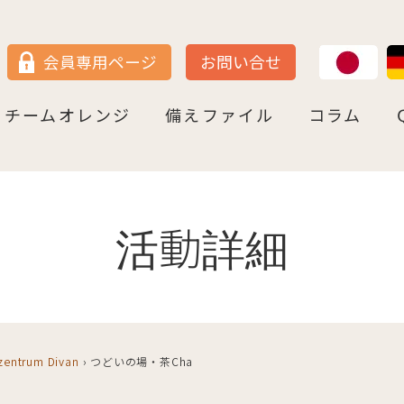
JP
DE
会員専用ページ
お問い合せ
チームオレンジ
備えファイル
コラム
セン
＝ヴェストファーレン
P
ュルテンベルク
チームオレンジ・ドイツとは
チームオレンジ・ベルリン州
チームオレンジ・ニ－ダ－ザクセン州
チームオレンジ・ＮＲＷ州
チームオレンジ・ヘッセン＆ＲＰ州
チームオレンジ・ＢＷ州
チームオレンジ・バイエルン州
チームオレンジ・ドイツ 応援パートナー
コラム一覧
認知症への理解を深める
神田先生と学ぶ日本の法律事情
鍼灸のすゝめ
ライフ・ストーリーズ
ご存知ですか
活動詳細
ilzentrum Divan
›
つどいの場・茶Cha