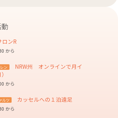
活動
サロンR
:30 から
NRW州 オンラインで月イ
レン
月）
:00 から
カッセルへの１泊遠足
ァルツ
:30 から