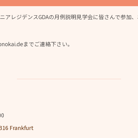
シニアレジデンスGDAの月例説明見学会に皆さんで参加
monokai.deまでご連絡下さい。
00
316 Frankfurt