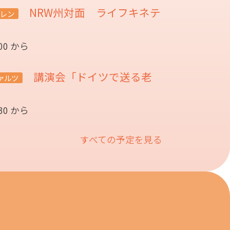
NRW州対面 ライフキネテ
レン
:00 から
講演会「ドイツで送る老
ァルツ
催
:30 から
すべての予定を見る