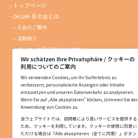
トップページ
DeJaK-友の会とは
入会のご案内
活動紹介
デーヤック発行冊子のご案内
Wir schätzen Ihre Privatsphäre / クッキーの
DeJaK友の会設立１０周年記念
利用についてのご案内
お知らせ
Wir verwenden Cookies, um Ihr Surferlebnis zu
verbessern, personalisierte Anzeigen oder Inhalte
お知らせ一覧
einzusetzen und unseren Datenverkehr zu analysieren.
活動予定一覧
Wenn Sie auf „Alle akzeptieren" klicken, stimmen Sie der
Anwendung von Cookies zu.
活動地区紹介
当ウェブサイトでは、訪問者により良いサービスを提供する
ベルリン地区
ため、クッキーを利用しています。クッキーの使用に同意い
ただける場合は『Alle akzeptieren（全てに同意）』ボタン
ニーダーザクセン地区