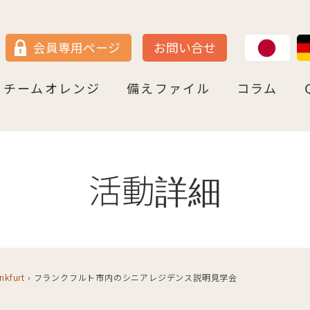
JP
DE
会員専用ページ
お問い合せ
チームオレンジ
備えファイル
コラム
セン
＝ヴェストファーレン
P
ュルテンベルク
チームオレンジ・ドイツとは
チームオレンジ・ベルリン州
チームオレンジ・ニ－ダ－ザクセン州
チームオレンジ・ＮＲＷ州
チームオレンジ・ヘッセン＆ＲＰ州
チームオレンジ・ＢＷ州
チームオレンジ・バイエルン州
チームオレンジ・ドイツ 応援パートナー
コラム一覧
認知症への理解を深める
神田先生と学ぶ日本の法律事情
鍼灸のすゝめ
ライフ・ストーリーズ
ご存知ですか
活動詳細
nkfurt
›
フランクフルト市内のシニアレジデンス説明見学会