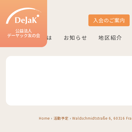
入会のご案内
サイト内検索
公益法人
デーヤック友の会
DeJaK友の会とは
お知らせ
地区紹介
DeJaK-友の会とは
入会のご案内
活動紹介
デーヤック発行冊子のご案内
設立10周年記念（2022）
お知らせ一覧
活動報告一覧
活動予定一覧
地区一覧
ベルリン
ニーダーザク
ノルトライン
ヘッセン＆R
バーデン＝ヴ
バイエルン
Home
›
活動予定
›
Waldschmidtstraße 6, 60316 Fra