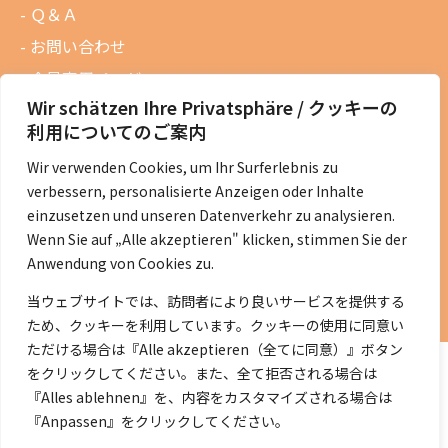
Ｑ＆Ａ
お問い合わせ
会員専用ページ
Wir schätzen Ihre Privatsphäre / クッキーの
ニュースレターバックナンバー
利用についてのご案内
過去の講演資料
Wir verwenden Cookies, um Ihr Surferlebnis zu
総会議事録
verbessern, personalisierte Anzeigen oder Inhalte
定款・会費規定など
einzusetzen und unseren Datenverkehr zu analysieren.
Wenn Sie auf „Alle akzeptieren" klicken, stimmen Sie der
コラムの紹介
Anwendung von Cookies zu.
コラム一覧
当ウェブサイトでは、訪問者により良いサービスを提供する
ため、クッキーを利用しています。クッキーの使用に同意い
ただける場合は『Alle akzeptieren（全てに同意）』ボタン
をクリックしてください。また、全て拒否される場合は
『Alles ablehnen』を、内容をカスタマイズされる場合は
『Anpassen』をクリックしてください。
©2014- 2026 DeJaK-Tomonokai e.V.