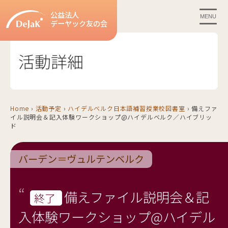
公益法人
MENU
デーヤック友の会
活動詳細
Home
›
活動予定
›
ハイデルベルク日本語補習授業校図書室
›
備えファ
イル説明会＆記入体験ワークショップ@ハイデルベルク／ハイブリッ
ド
バーデン＝ヴュルテンベルク
備えファイル説明会＆記
終了
入体験ワークショップ@ハイデル