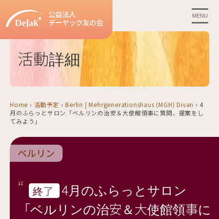
公益法人
MENU
デーヤック友の会
活動詳細
Home
›
活動予定
›
Berlin | Mehrgenerationshaus (MGH) Divan
›
4
月のふらっとサロン「ベルリンの治安＆大使館領事に質問、提案をし
てみよう」
ベルリン
4月のふらっとサロン
終了
「ベルリンの治安＆大使館領事に