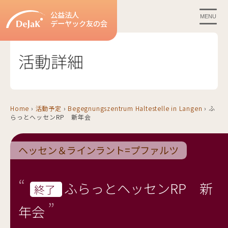
公益法人
MENU
デーヤック友の会
活動詳細
Home
›
活動予定
›
Begegnungszentrum Haltestelle in Langen
›
ふ
らっとヘッセンRP 新年会
ヘッセン＆ラインラント=プファルツ
ふらっとヘッセンRP 新
終了
年会