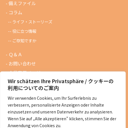
備えファイル
コラム
ライフ・ストーリーズ
役に立つ情報
ご存知ですか
Ｑ＆Ａ
お問い合わせ
会員専用ページ
Wir schätzen Ihre Privatsphäre / クッキーの
ニュースレターバックナンバー
利用についてのご案内
過去の講演資料
Wir verwenden Cookies, um Ihr Surferlebnis zu
総会議事録
verbessern, personalisierte Anzeigen oder Inhalte
定款・会費規定など
einzusetzen und unseren Datenverkehr zu analysieren.
Wenn Sie auf „Alle akzeptieren" klicken, stimmen Sie der
コラムの紹介
Anwendung von Cookies zu.