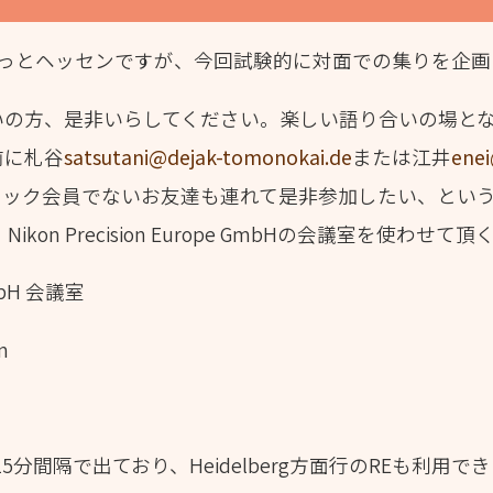
らっとヘッセンですが、今回試験的に対面での集りを企
いの方、是非いらしてください。楽しい語り合いの場と
前に札谷
satsutani@dejak-tomonokai.de
または江井
ene
ヤック会員でないお友達も連れて是非参加したい、とい
on Precision Europe GmbHの会議室を使わせ
GmbH 会議室
n
5分間隔で出ており、Heidelberg方面行のREも利用で