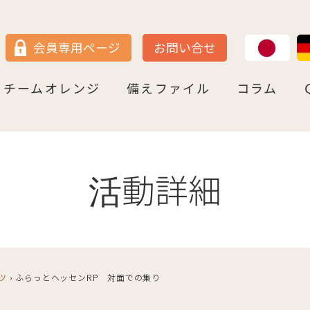
JP
DE
会員専用ページ
お問い合せ
チームオレンジ
備えファイル
コラム
セン
＝ヴェストファーレン
P
ュルテンベルク
チームオレンジ・ドイツとは
チームオレンジ・ベルリン州
チームオレンジ・ニ－ダ－ザクセン州
チームオレンジ・ＮＲＷ州
チームオレンジ・ヘッセン＆ＲＰ州
チームオレンジ・ＢＷ州
チームオレンジ・バイエルン州
チームオレンジ・ドイツ 応援パートナー
コラム一覧
認知症への理解を深める
神田先生と学ぶ日本の法律事情
鍼灸のすゝめ
ライフ・ストーリーズ
ご存知ですか
活動詳細
ツ
›
ふらっとヘッセンRP 対面での集り