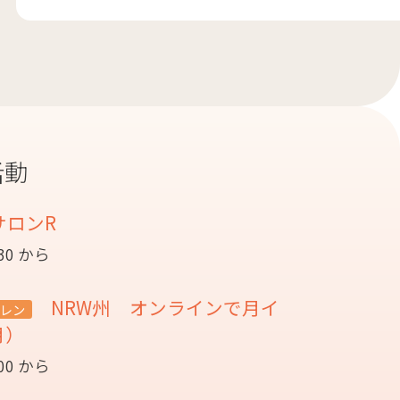
活動
サロンR
:30 から
NRW州 オンラインで月イ
レン
月）
:00 から