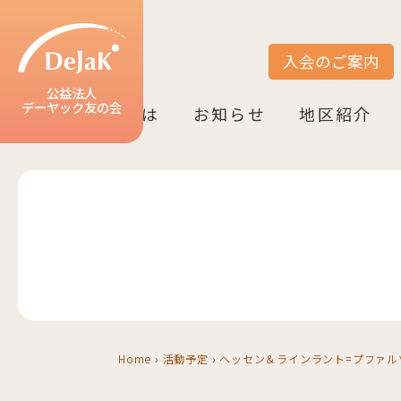
入会のご案内
サイト内検索
公益法人
デーヤック友の会
DeJaK友の会とは
お知らせ
地区紹介
DeJaK-友の会とは
入会のご案内
活動紹介
デーヤック発行冊子のご案内
設立10周年記念（2022）
お知らせ一覧
活動報告一覧
活動予定一覧
地区一覧
ベルリン
ニーダーザク
ノルトライン
ヘッセン＆R
バーデン＝ヴ
バイエルン
Home
›
活動予定
›
ヘッセン＆ラインラント=プファル