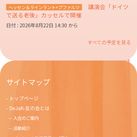
講演会「ドイツ
ヘッセン＆ラインラント=プファルツ
で送る老後」カッセルで開催
日付 : 2026年8月22日 14:30 から
すべての予定を見る
サイトマップ
トップページ
DeJaK-友の会とは
入会のご案内
活動紹介