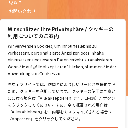
Ｑ＆Ａ
お問い合わせ
会員専用ページ
Wir schätzen Ihre Privatsphäre / クッキーの
ニュースレターバックナンバー
利用についてのご案内
過去の講演資料
Wir verwenden Cookies, um Ihr Surferlebnis zu
総会議事録
verbessern, personalisierte Anzeigen oder Inhalte
定款・会費規定など
einzusetzen und unseren Datenverkehr zu analysieren.
Wenn Sie auf „Alle akzeptieren" klicken, stimmen Sie der
コラムの紹介
Anwendung von Cookies zu.
コラム一覧
当ウェブサイトでは、訪問者により良いサービスを提供する
ため、クッキーを利用しています。クッキーの使用に同意い
ただける場合は『Alle akzeptieren（全てに同意）』ボタン
をクリックしてください。また、全て拒否される場合は
『Alles ablehnen』を、内容をカスタマイズされる場合は
『Anpassen』をクリックしてください。
©2014- 2026 DeJaK-Tomonokai e.V.