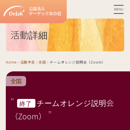
公益法人
MENU
デーヤック友の会
活動詳細
Home
›
活動予定
›
全国
›
チームオレンジ説明会（Zoom）
全国
チームオレンジ説明会
終了
（Zoom）