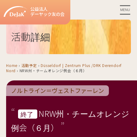
公益法人
MENU
デーヤック友の会
活動詳細
Home
›
活動予定
›
Düsseldorf | Zentrum Plus /DRK Derendorf
Nord
›
NRW州・チームオレンジ例会（６月）
ノルトライン＝ヴェストファーレン
NRW州・チームオレンジ
終了
例会（６月）