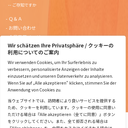
ご存知ですか
Ｑ＆Ａ
お問い合わせ
会員専用ページ
Wir schätzen Ihre Privatsphäre / クッキーの
ニュースレターバックナンバー
利用についてのご案内
過去の講演資料
Wir verwenden Cookies, um Ihr Surferlebnis zu
総会議事録
verbessern, personalisierte Anzeigen oder Inhalte
定款・会費規定など
einzusetzen und unseren Datenverkehr zu analysieren.
Wenn Sie auf „Alle akzeptieren" klicken, stimmen Sie der
コラムの紹介
Anwendung von Cookies zu.
コラム一覧
当ウェブサイトでは、訪問者により良いサービスを提供する
ため、クッキーを利用しています。クッキーの使用に同意い
ただける場合は『Alle akzeptieren（全てに同意）』ボタン
をクリックしてください。また、全て拒否される場合は