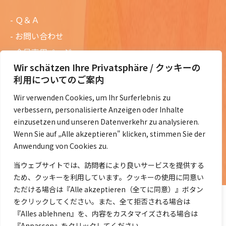
Ｑ＆Ａ
お問い合わせ
会員専用ページ
Wir schätzen Ihre Privatsphäre / クッキーの
ニュースレターバックナンバー
利用についてのご案内
過去の講演資料
Wir verwenden Cookies, um Ihr Surferlebnis zu
総会議事録
verbessern, personalisierte Anzeigen oder Inhalte
定款・会費規定など
einzusetzen und unseren Datenverkehr zu analysieren.
Wenn Sie auf „Alle akzeptieren" klicken, stimmen Sie der
コラムの紹介
Anwendung von Cookies zu.
コラム一覧
当ウェブサイトでは、訪問者により良いサービスを提供する
ため、クッキーを利用しています。クッキーの使用に同意い
ただける場合は『Alle akzeptieren（全てに同意）』ボタン
をクリックしてください。また、全て拒否される場合は
『Alles ablehnen』を、内容をカスタマイズされる場合は
『Anpassen』をクリックしてください。