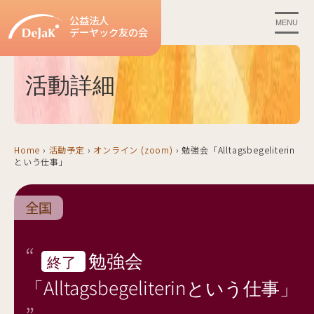
公益法人
MENU
デーヤック友の会
活動詳細
Home
›
活動予定
›
オンライン (zoom)
›
勉強会「Alltagsbegeliterin
という仕事」
全国
勉強会
終了
「Alltagsbegeliterinという仕事」