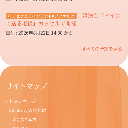
講演会「ドイツ
ヘッセン＆ラインラント=プファルツ
で送る老後」カッセルで開催
日付 : 2026年8月22日 14:30 から
すべての予定を見る
サイトマップ
トップページ
DeJaK-友の会とは
入会のご案内