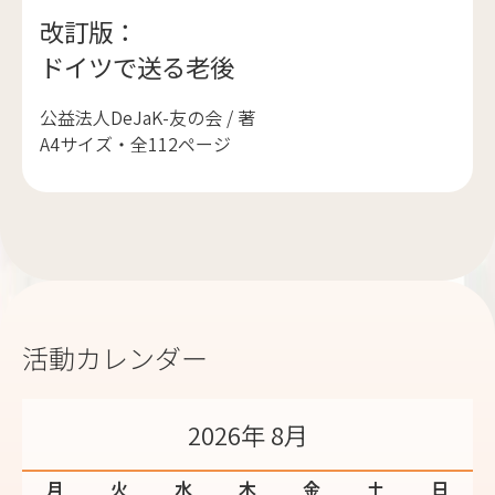
改訂版：
ドイツで送る老後
公益法人DeJaK-友の会 / 著
A4サイズ・全112ページ
活動カレンダー
2026年 8月
月
火
水
木
金
土
日