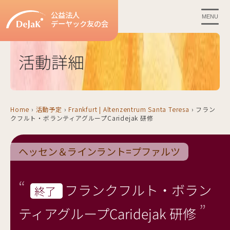
公益法人
MENU
デーヤック友の会
活動詳細
Home
›
活動予定
›
Frankfurt | Altenzentrum Santa Teresa
›
フラン
クフルト・ボランティアグループCaridejak 研修
ヘッセン＆ラインラント=プファルツ
フランクフルト・ボラン
終了
ティアグループCaridejak 研修