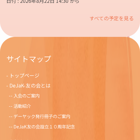
日付 : 2026年8月22日 14:30 から
すべての予定を見る
サイトマップ
トップページ
DeJaK-友の会とは
入会のご案内
活動紹介
デーヤック発行冊子のご案内
DeJaK友の会設立１０周年記念