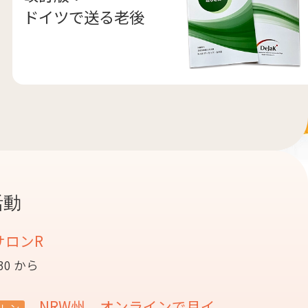
ドイツで送る老後
活動
サロンR
:30 から
NRW州 オンラインで月イ
レン