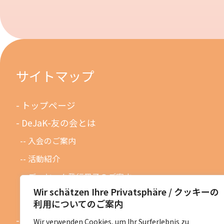
サイトマップ
トップページ
DeJaK-友の会とは
入会のご案内
活動紹介
デーヤック発行冊子のご案内
Wir schätzen Ihre Privatsphäre / クッキーの
DeJaK友の会設立１０周年記念
利用についてのご案内
お知らせ
Wir verwenden Cookies, um Ihr Surferlebnis zu