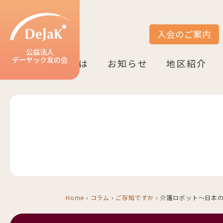
入会のご案内
サイト内検索
公益法人
デーヤック友の会
DeJaK友の会とは
お知らせ
地区紹介
DeJaK-友の会とは
入会のご案内
活動紹介
デーヤック発行冊子のご案内
設立10周年記念（2022）
お知らせ一覧
活動報告一覧
活動予定一覧
地区一覧
ベルリン
ニーダーザク
ノルトライン
ヘッセン＆R
バーデン＝ヴ
バイエルン
Home
›
コラム
›
ご存知ですか
›
介護ロボット～日本