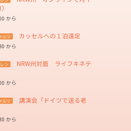
月）
:00 から
カッセルへの１泊遠足
ァルツ
:30 から
NRW州対面 ライフキネテ
レン
:00 から
講演会「ドイツで送る老
ァルツ
催
:30 から