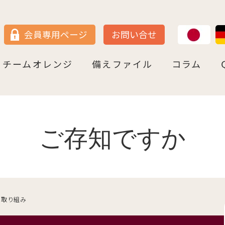
JP
DE
会員専用ページ
お問い合せ
チームオレンジ
備えファイル
コラム
セン
＝ヴェストファーレン
P
ュルテンベルク
チームオレンジ・ドイツとは
チームオレンジ・ベルリン州
チームオレンジ・ニ－ダ－ザクセン州
チームオレンジ・ＮＲＷ州
チームオレンジ・ヘッセン＆ＲＰ州
チームオレンジ・ＢＷ州
チームオレンジ・バイエルン州
チームオレンジ・ドイツ 応援パートナー
コラム一覧
認知症への理解を深める
神田先生と学ぶ日本の法律事情
鍼灸のすゝめ
ライフ・ストーリーズ
ご存知ですか
ご存知ですか
の取り組み