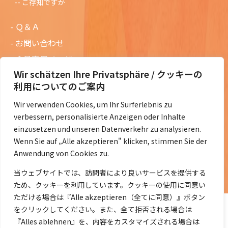
ご存知ですか
Ｑ＆Ａ
お問い合わせ
会員専用ページ
Wir schätzen Ihre Privatsphäre / クッキーの
ニュースレターバックナンバー
利用についてのご案内
過去の講演資料
Wir verwenden Cookies, um Ihr Surferlebnis zu
総会議事録
verbessern, personalisierte Anzeigen oder Inhalte
定款・会費規定など
einzusetzen und unseren Datenverkehr zu analysieren.
Wenn Sie auf „Alle akzeptieren" klicken, stimmen Sie der
コラムの紹介
Anwendung von Cookies zu.
コラム一覧
当ウェブサイトでは、訪問者により良いサービスを提供する
ため、クッキーを利用しています。クッキーの使用に同意い
ただける場合は『Alle akzeptieren（全てに同意）』ボタン
をクリックしてください。また、全て拒否される場合は
『Alles ablehnen』を、内容をカスタマイズされる場合は