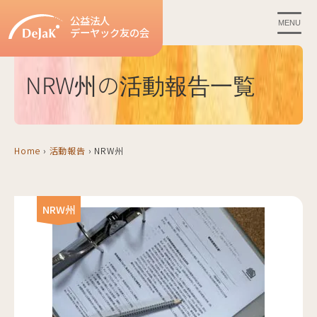
公益法人
MENU
デーヤック友の会
NRW州の活動報告一覧
Home
›
活動報告
›
NRW州
NRW州