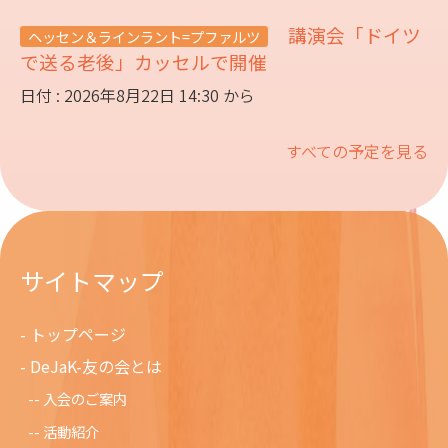
講演会「ドイツ
ヘッセン＆ラインラント=プファルツ
で送る老後」カッセルで開催
日付 : 2026年8月22日 14:30 から
すべての予定を見る
サイトマップ
トップページ
DeJaK-友の会とは
入会のご案内
活動紹介