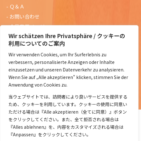
Ｑ＆Ａ
お問い合わせ
会員専用ページ
Wir schätzen Ihre Privatsphäre / クッキーの
ニュースレターバックナンバー
利用についてのご案内
過去の講演資料
Wir verwenden Cookies, um Ihr Surferlebnis zu
総会議事録
verbessern, personalisierte Anzeigen oder Inhalte
定款・会費規定など
einzusetzen und unseren Datenverkehr zu analysieren.
Wenn Sie auf „Alle akzeptieren" klicken, stimmen Sie der
コラムの紹介
Anwendung von Cookies zu.
コラム一覧
当ウェブサイトでは、訪問者により良いサービスを提供する
ため、クッキーを利用しています。クッキーの使用に同意い
ただける場合は『Alle akzeptieren（全てに同意）』ボタン
をクリックしてください。また、全て拒否される場合は
『Alles ablehnen』を、内容をカスタマイズされる場合は
『Anpassen』をクリックしてください。