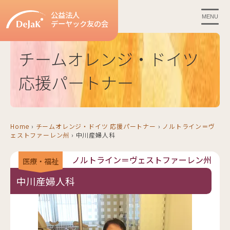
公益法人
MENU
デーヤック友の会
チームオレンジ・ドイツ
応援パートナー
Home
›
チームオレンジ・ドイツ 応援パートナー
›
ノルトライン＝ヴ
ェストファーレン州
›
中川産婦人科
ノルトライン＝ヴェストファーレン州
医療・福祉
中川産婦人科