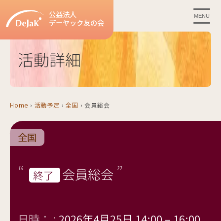
公益法人
MENU
デーヤック友の会
活動詳細
Home
›
活動予定
›
全国
›
会員総会
全国
会員総会
終了
日時： :
2026年4月25日 14:00
–
16:00