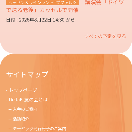
講演会「ドイツ
ヘッセン＆ラインラント=プファルツ
で送る老後」カッセルで開催
日付 : 2026年8月22日 14:30 から
すべての予定を見る
サイトマップ
トップページ
DeJaK-友の会とは
入会のご案内
活動紹介
デーヤック発行冊子のご案内