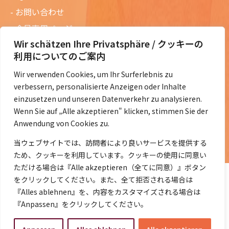
お問い合わせ
会員専用ページ
Wir schätzen Ihre Privatsphäre / クッキーの
ニュースレターバックナンバー
利用についてのご案内
過去の講演資料
Wir verwenden Cookies, um Ihr Surferlebnis zu
総会議事録
verbessern, personalisierte Anzeigen oder Inhalte
定款・会費規定など
einzusetzen und unseren Datenverkehr zu analysieren.
Wenn Sie auf „Alle akzeptieren" klicken, stimmen Sie der
コラムの紹介
Anwendung von Cookies zu.
コラム一覧
当ウェブサイトでは、訪問者により良いサービスを提供する
ため、クッキーを利用しています。クッキーの使用に同意い
ただける場合は『Alle akzeptieren（全てに同意）』ボタン
をクリックしてください。また、全て拒否される場合は
『Alles ablehnen』を、内容をカスタマイズされる場合は
『Anpassen』をクリックしてください。
©2014- 2026 DeJaK-Tomonokai e.V.