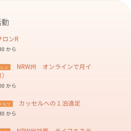
活動
サロンR
:30 から
NRW州 オンラインで月イ
レン
月）
:00 から
カッセルへの１泊遠足
ァルツ
:30 から
NRW州対面 ライフキネテ