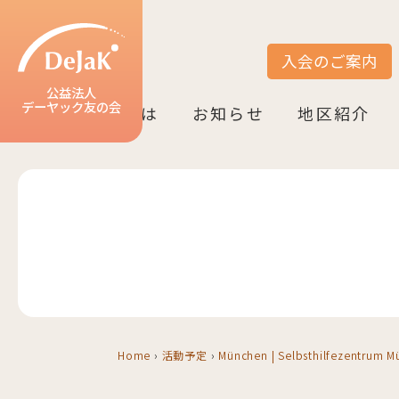
入会のご案内
サイト内検索
公益法人
デーヤック友の会
DeJaK友の会とは
お知らせ
地区紹介
DeJaK-友の会とは
入会のご案内
活動紹介
デーヤック発行冊子のご案内
設立10周年記念（2022）
お知らせ一覧
活動報告一覧
活動予定一覧
地区一覧
ベルリン
ニーダーザク
ノルトライン
ヘッセン＆R
バーデン＝ヴ
バイエルン
Home
›
活動予定
›
München | Selbsthilfezentrum 