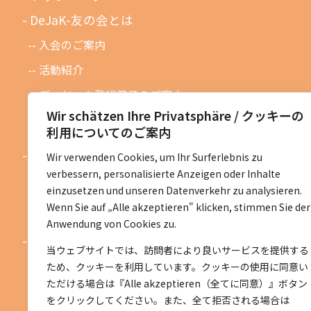
DeJaK-友の会とは
入会のご案内
活動紹介
デーヤック発行冊子のご案内
Wir schätzen Ihre Privatsphäre / クッキーの
DeJaK友の会設立１０周年記念
利用についてのご案内
お知らせ
Wir verwenden Cookies, um Ihr Surferlebnis zu
verbessern, personalisierte Anzeigen oder Inhalte
お知らせ一覧
einzusetzen und unseren Datenverkehr zu analysieren.
活動予定一覧
Wenn Sie auf „Alle akzeptieren" klicken, stimmen Sie der
Anwendung von Cookies zu.
活動地区紹介
当ウェブサイトでは、訪問者により良いサービスを提供する
ベルリン地区
ため、クッキーを利用しています。クッキーの使用に同意い
ただける場合は『Alle akzeptieren（全てに同意）』ボタン
ニーダーザクセン地区
をクリックしてください。また、全て拒否される場合は