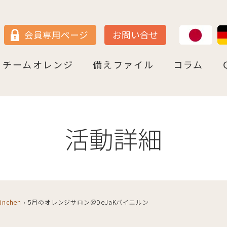
JP
DE
会員専用ページ
お問い合せ
チームオレンジ
備えファイル
コラム
セン
＝ヴェストファーレン
P
ュルテンベルク
チームオレンジ・ドイツとは
チームオレンジ・ベルリン州
チームオレンジ・ニ－ダ－ザクセン州
チームオレンジ・ＮＲＷ州
チームオレンジ・ヘッセン＆ＲＰ州
チームオレンジ・ＢＷ州
チームオレンジ・バイエルン州
チームオレンジ・ドイツ 応援パートナー
コラム一覧
認知症への理解を深める
神田先生と学ぶ日本の法律事情
鍼灸のすゝめ
ライフ・ストーリーズ
ご存知ですか
活動詳細
München
›
5月のオレンジサロン＠DeJaKバイエルン