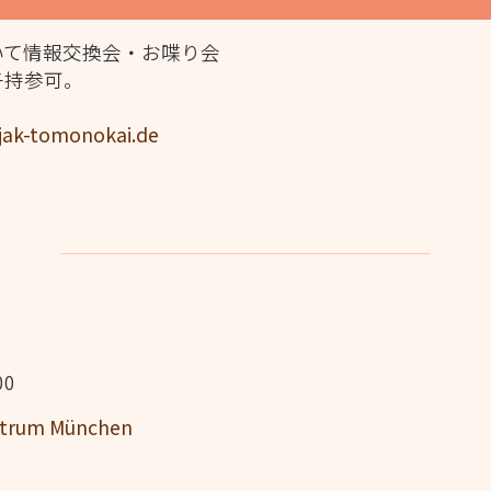
いて情報交換会・お喋り会
子持参可。
jak-tomonokai.de
00
entrum München