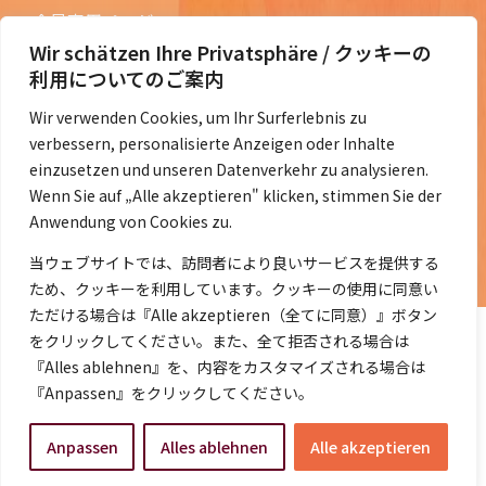
会員専用ページ
Wir schätzen Ihre Privatsphäre / クッキーの
ニュースレターバックナンバー
利用についてのご案内
過去の講演資料
Wir verwenden Cookies, um Ihr Surferlebnis zu
総会議事録
verbessern, personalisierte Anzeigen oder Inhalte
定款・会費規定など
einzusetzen und unseren Datenverkehr zu analysieren.
Wenn Sie auf „Alle akzeptieren" klicken, stimmen Sie der
コラムの紹介
Anwendung von Cookies zu.
コラム一覧
当ウェブサイトでは、訪問者により良いサービスを提供する
ため、クッキーを利用しています。クッキーの使用に同意い
ただける場合は『Alle akzeptieren（全てに同意）』ボタン
をクリックしてください。また、全て拒否される場合は
『Alles ablehnen』を、内容をカスタマイズされる場合は
『Anpassen』をクリックしてください。
©2014- 2026 DeJaK-Tomonokai e.V.
Anpassen
Alles ablehnen
Alle akzeptieren
プライバシーポリシー
｜
Impressum