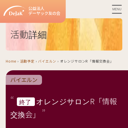
公益法人
MENU
デーヤック友の会
活動詳細
Home
›
活動予定
›
バイエルン
›
オレンジサロンR「情報交換会」
バイエルン
オレンジサロンR「情報
終了
交換会」