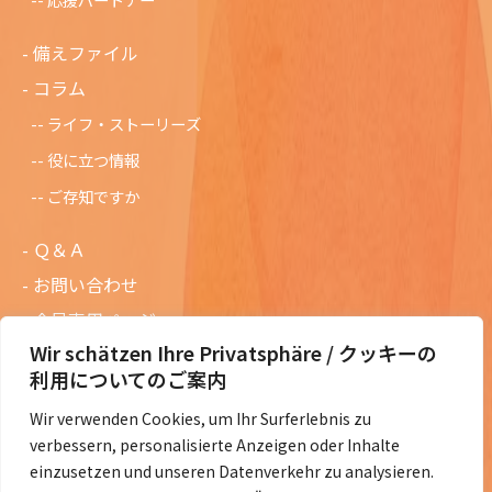
備えファイル
コラム
ライフ・ストーリーズ
役に立つ情報
ご存知ですか
Ｑ＆Ａ
お問い合わせ
会員専用ページ
Wir schätzen Ihre Privatsphäre / クッキーの
ニュースレターバックナンバー
利用についてのご案内
過去の講演資料
Wir verwenden Cookies, um Ihr Surferlebnis zu
総会議事録
verbessern, personalisierte Anzeigen oder Inhalte
定款・会費規定など
einzusetzen und unseren Datenverkehr zu analysieren.