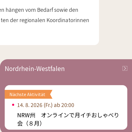
äten hängen vom Bedarf sowie den
aten der regionalen Koordinatorinnen
Nordrhein-Westfalen
Nächste Aktivität
14. 8. 2026 (Fr.) ab 20:00
NRW州 オンラインで月イチおしゃべり
会（８月）