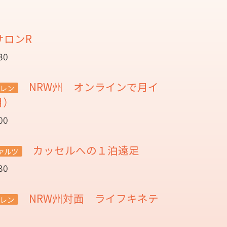
サロンR
30
NRW州 オンラインで月イ
レン
月）
00
カッセルへの１泊遠足
ァルツ
30
NRW州対面 ライフキネテ
レン