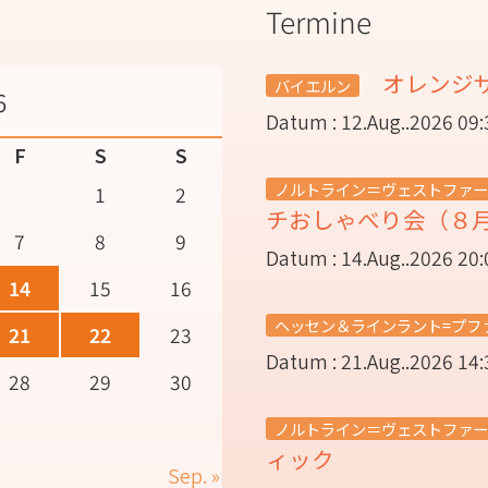
Termine
オレンジ
バイエルン
6
Datum : 12.Aug..2026 09:
F
S
S
ノルトライン＝ヴェストファー
1
2
チおしゃべり会（８
7
8
9
Datum : 14.Aug..2026 20:
14
15
16
ヘッセン＆ラインラント=プフ
21
22
23
Datum : 21.Aug..2026 14:
28
29
30
ノルトライン＝ヴェストファー
ィック
Sep. »