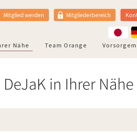
Mitglied werden
Mitgliederbereich
Kon
JP
DE
hrer Nähe
Team Orange
Vorsorge
enburg
en
stfalen
nland-Pfalz
temberg
DeJaK in Ihrer Nähe